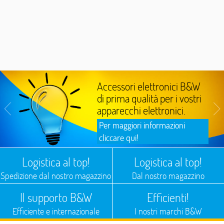
Accessori elettronici B&W
di prima qualità per i vostri
apparecchi elettronici.
Per maggiori informazioni
cliccare qui!
Logistica al top!
Logistica al top!
Spedizione dal nostro magazzino
Dal nostro magazzino
Il supporto B&W
Efficienti!
Efficiente e internazionale
I nostri marchi B&W