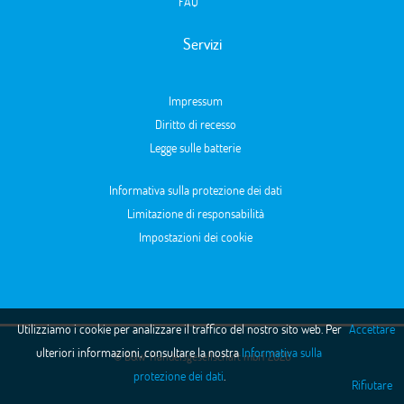
FAQ
Servizi
Impressum
Diritto di recesso
Legge sulle batterie
Informativa sulla protezione dei dati
Limitazione di responsabilità
Impostazioni dei cookie
Utilizziamo i cookie per analizzare il traffico del nostro sito web. Per
Accettare
ulteriori informazioni, consultare la nostra
Informativa sulla
© B&W Handelsgesellschaft mbH 2026
protezione dei dati
.
Rifiutare