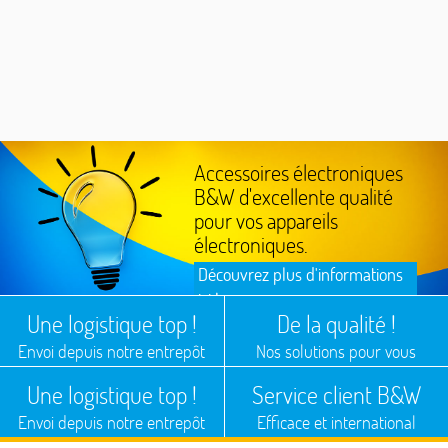
Accessoires électroniques
B&W d'excellente qualité
pour vos appareils
électroniques.
Découvrez plus d'informations
ici !
Une logistique top !
De la qualité !
Envoi depuis notre entrepôt
Nos solutions pour vous
Une logistique top !
Service client B&W
Envoi depuis notre entrepôt
Efficace et international