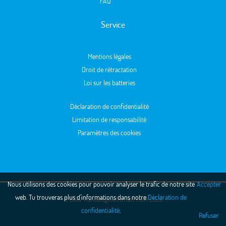
FAQ
Service
Mentions légales
Droit de rétractation
Loi sur les batteries
Déclaration de confidentialité
Limitation de responsabilité
Paramètres des cookies
Nous utilisons des cookies pour pouvoir analyser le trafic de notre site
Accepter
web. Tu trouveras plus d'informations dans notre
Déclaration de
© B&W Handelsgesellschaft mbH 2026
confidentialité
.
Refuser