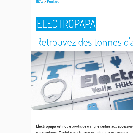
>
B&W
Produits
ELECTROPAPA
Retrouvez des tonnes d'a
Electropapa
est notre boutique en ligne dédiée aux accessoir
électroniques. Traduite en six langues, la boutique propose