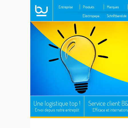
Entreprise
Produits
Marques
Electropapa
Schriftband.de
Une logistique top !
Service client 
Envoi depuis notre entrepôt
Efficace et internation