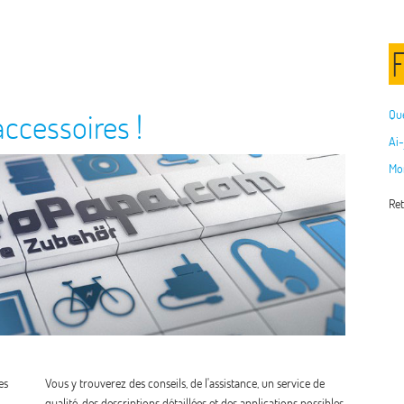
ccessoires !
Que
Ai-
Mon
Ret
es
Vous y trouverez des conseils, de l'assistance, un service de
qualité, des descriptions détaillées et des applications possibles