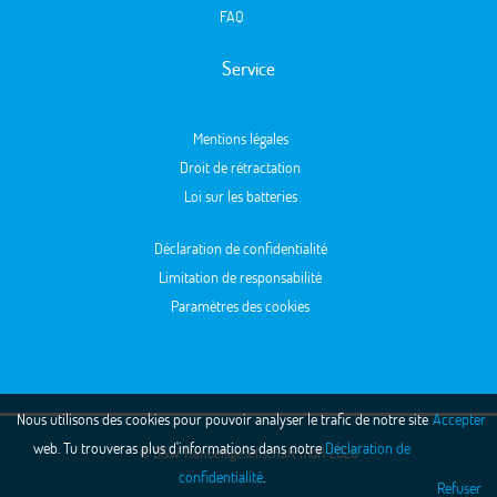
FAQ
Service
Mentions légales
Droit de rétractation
Loi sur les batteries
Déclaration de confidentialité
Limitation de responsabilité
Paramètres des cookies
Nous utilisons des cookies pour pouvoir analyser le trafic de notre site
Accepter
web. Tu trouveras plus d'informations dans notre
Déclaration de
© B&W Handelsgesellschaft mbH 2026
confidentialité
.
Refuser