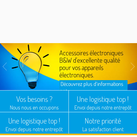
Accessoires électroniques
B&W d'excellente qualité
pour vos appareils
électroniques.
Découvrez plus d'informations
ici !
Vos besoins ?
Une logistique top !
Nous nous en occupons
Envoi depuis notre entrepôt
Une logistique top !
Notre priorité
Envoi depuis notre entrepôt
La satisfaction client