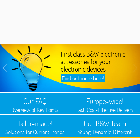
First class B&W electronic
accessories for your
electronic devices
Find out more here!
Our FAQ
Europe-wide!
Overview of Key Points
Fast, Cost-Effective Delivery
Tailor-made!
Our B&W Team
Solutions for Current Trends
Young. Dynamic. Different.