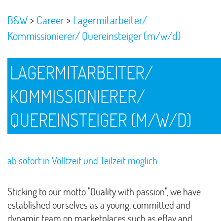
>
>
B&W
Career
Lagermitarbeiter/
Kommissionierer/ Quereinsteiger (m/w/d)
LAGERMITARBEITER/
KOMMISSIONIERER/
QUEREINSTEIGER (M/W/D)
ab sofort in Volltzeit und Teilzeit möglich
Sticking to our motto "Quality with passion", we have
established ourselves as a young, committed and
dynamic team on marketplaces such as eBay and