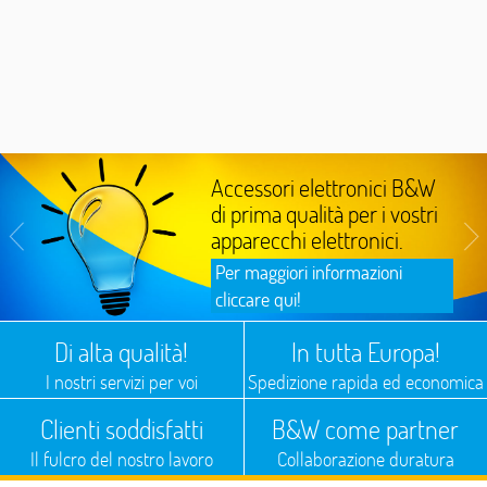
Accessori elettronici B&W
di prima qualità per i vostri
apparecchi elettronici.
Per maggiori informazioni
cliccare qui!
Di alta qualità!
In tutta Europa!
I nostri servizi per voi
Spedizione rapida ed economica
Clienti soddisfatti
B&W come partner
Il fulcro del nostro lavoro
Collaborazione duratura