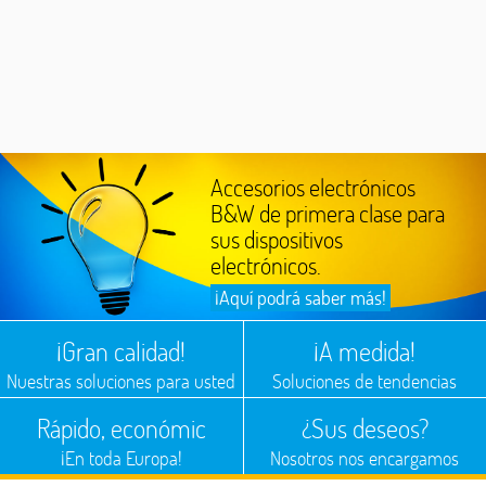
Accesorios electrónicos
B&W de primera clase para
sus dispositivos
electrónicos.
¡Aquí podrá saber más!
¡Gran calidad!
¡A medida!
Nuestras soluciones para usted
Soluciones de tendencias
Rápido, económic
¿Sus deseos?
¡En toda Europa!
Nosotros nos encargamos