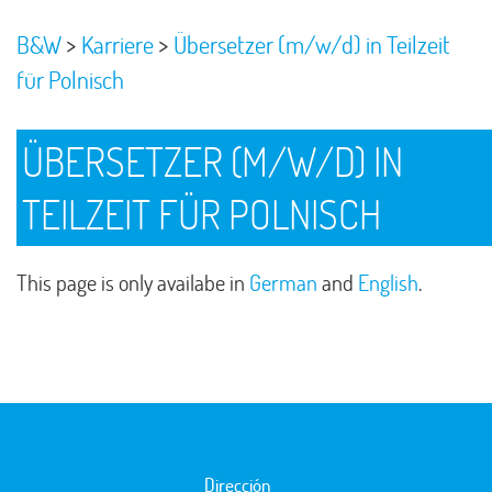
>
>
B&W
Karriere
Übersetzer (m/w/d) in Teilzeit
für Polnisch
ÜBERSETZER (M/W/D) IN
TEILZEIT FÜR POLNISCH
This page is only availabe in
German
and
English
.
Dirección