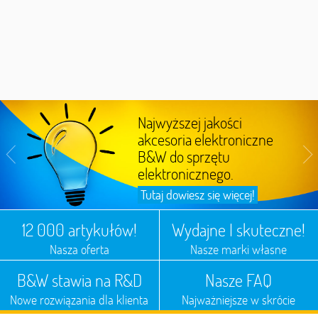
Najwyższej jakości
akcesoria elektroniczne
B&W do sprzętu
elektronicznego.
Tutaj dowiesz się więcej!
12 000 artykułów!
Wydajne I skuteczne!
Nasza oferta
Nasze marki własne
B&W stawia na R&D
Nasze FAQ
Nowe rozwiązania dla klienta
Najważniejsze w skrócie