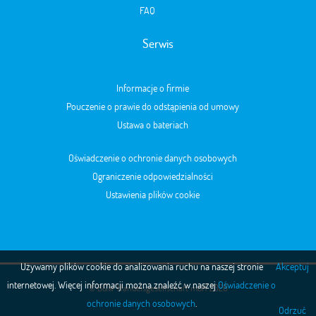
FAQ
Serwis
Informacje o firmie
Pouczenie o prawie do odstąpienia od umowy
Ustawa o bateriach
Oświadczenie o ochronie danych osobowych
Ograniczenie odpowiedzialności
Ustawienia plików cookie
Używamy plików cookie do analizowania ruchu na naszej stronie
Akceptuj
internetowej. Więcej informacji można znaleźć w naszej
Oświadczenie o
© B&W Handelsgesellschaft mbH 2026
ochronie danych osobowych
.
Odrzuć