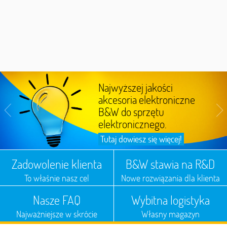
Najwyższej jakości
akcesoria elektroniczne
B&W do sprzętu
elektronicznego.
Tutaj dowiesz się więcej!
Zadowolenie klienta
B&W stawia na R&D
To właśnie nasz cel
Nowe rozwiązania dla klienta
Nasze FAQ
Wybitna logistyka
Najważniejsze w skrócie
Własny magazyn