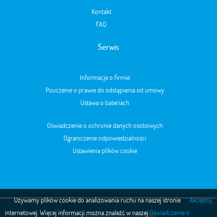
Kontakt
FAQ
Serwis
Informacje o firmie
Pouczenie o prawie do odstąpienia od umowy
Ustawa o bateriach
Oświadczenie o ochronie danych osobowych
Ograniczenie odpowiedzialności
Ustawienia plików cookie
Używamy plików cookie do analizowania ruchu na naszej stronie
Akceptuj
internetowej. Więcej informacji można znaleźć w naszej
Oświadczenie o
© B&W Handelsgesellschaft mbH 2026