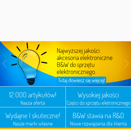
Najwyższej jakości
akcesoria elektroniczne
B&W do sprzętu
elektronicznego.
Tutaj dowiesz się więcej!
12 000 artykułów!
Wysokiej jakości
Nasza oferta
Części do sprzętu eletronicznego
Wydajne I skuteczne!
B&W stawia na R&D
Nasze marki własne
Nowe rozwiązania dla klienta