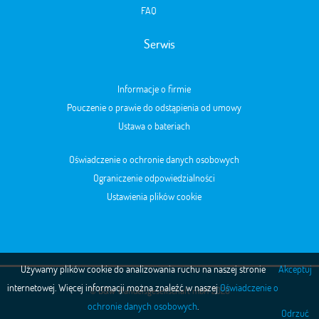
FAQ
Serwis
Informacje o firmie
Pouczenie o prawie do odstąpienia od umowy
Ustawa o bateriach
Oświadczenie o ochronie danych osobowych
Ograniczenie odpowiedzialności
Ustawienia plików cookie
Używamy plików cookie do analizowania ruchu na naszej stronie
Akceptuj
internetowej. Więcej informacji można znaleźć w naszej
Oświadczenie o
© B&W Handelsgesellschaft mbH 2026
ochronie danych osobowych
.
Odrzuć