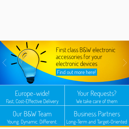
First class B&W electronic
accessories for your
electronic devices
Find out more here!
Europe-wide!
Your Requests?
Fast, Cost-Effective Delivery
We take care of them
Our B&W Team
Business Partners
Young. Dynamic. Different.
Long-Term and Target-Oriented