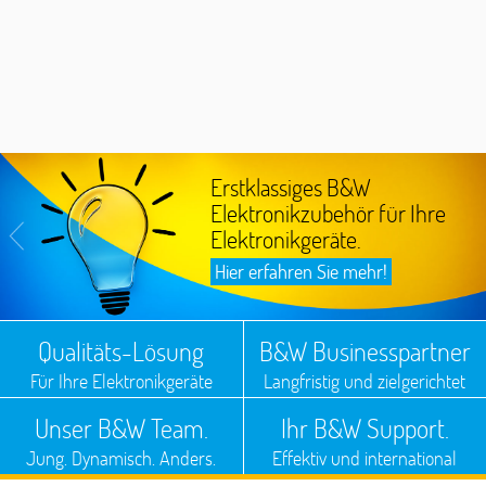
Erstklassiges B&W
Elektronikzubehör für Ihre
Elektronikgeräte.
Hier erfahren Sie mehr!
Qualitäts-Lösung
B&W Businesspartner
Für Ihre Elektronikgeräte
Langfristig und zielgerichtet
Unser B&W Team.
Ihr B&W Support.
Jung. Dynamisch. Anders.
Effektiv und international