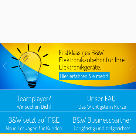
Erstklassiges B&W
Elektronikzubehör für Ihre
Elektronikgeräte.
Hier erfahren Sie mehr!
Teamplayer?
Unser FAQ.
Wir suchen Dich!
Das Wichtigste in Kürze
B&W setzt auf F&E
B&W Businesspartner
Neue Lösungen für Kunden
Langfristig und zielgerichtet